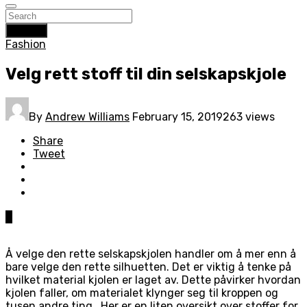
Search
Fashion
Velg rett stoff til din selskapskjole
By
Andrew Williams
February 15, 2019
263 views
Share
Tweet
0
Å velge den rette selskapskjolen handler om å mer enn å
bare velge den rette silhuetten. Det er viktig å tenke på
hvilket material kjolen er laget av. Dette påvirker hvordan
kjolen faller, om materialet klynger seg til kroppen og
tusen andre ting. Her er en liten oversikt over stoffer for