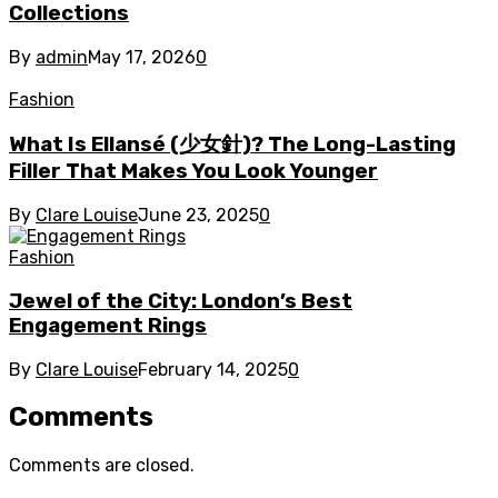
Collections
By
admin
May 17, 2026
0
Fashion
What Is Ellansé (少女針)? The Long-Lasting
Filler That Makes You Look Younger
By
Clare Louise
June 23, 2025
0
Fashion
Jewel of the City: London’s Best
Engagement Rings
By
Clare Louise
February 14, 2025
0
Comments
Comments are closed.