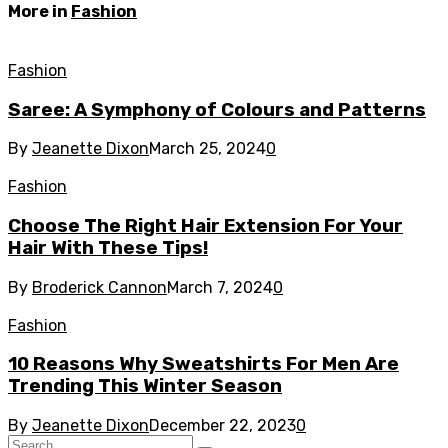
More in
Fashion
Fashion
Saree: A Symphony of Colours and Patterns
By
Jeanette Dixon
March 25, 2024
0
Fashion
Choose The Right Hair Extension For Your
Hair With These Tips!
By
Broderick Cannon
March 7, 2024
0
Fashion
10 Reasons Why Sweatshirts For Men Are
Trending This Winter Season
By
Jeanette Dixon
December 22, 2023
0